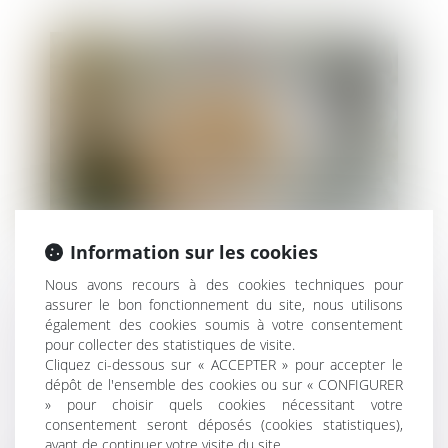
Information sur les cookies
Nous avons recours à des cookies techniques pour
assurer le bon fonctionnement du site, nous utilisons
Le collatéral engagé dans un PACS ne peut
également des cookies soumis à votre consentement
pas bénéficier de l’exonération prévue par
pour collecter des statistiques de visite.
l’art. 796-0-ter du CGI : fondement et
Cliquez ci-dessous sur « ACCEPTER » pour accepter le
dépôt de l'ensemble des cookies ou sur « CONFIGURER
portée de la jurisprudence
» pour choisir quels cookies nécessitant votre
consentement seront déposés (cookies statistiques),
avant de continuer votre visite du site.