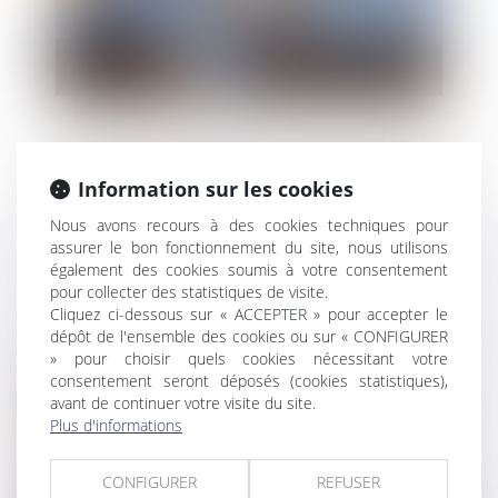
Règlement d’un emprunt sur bien propre :
Information sur les cookies
la communauté n’a droit à récompense que
Nous avons recours à des cookies techniques pour
sur le capital
assurer le bon fonctionnement du site, nous utilisons
également des cookies soumis à votre consentement
pour collecter des statistiques de visite.
Cliquez ci-dessous sur « ACCEPTER » pour accepter le
dépôt de l'ensemble des cookies ou sur « CONFIGURER
» pour choisir quels cookies nécessitant votre
consentement seront déposés (cookies statistiques),
avant de continuer votre visite du site.
Plus d'informations
CONFIGURER
REFUSER