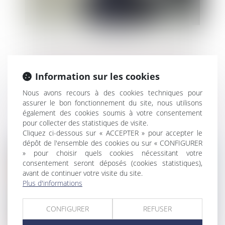
Le Conseil et le Parlement trouvent un
Information sur les cookies
accord pour améliorer la lutte contre les
violences sexuelles faites aux enfants
Nous avons recours à des cookies techniques pour
assurer le bon fonctionnement du site, nous utilisons
également des cookies soumis à votre consentement
pour collecter des statistiques de visite.
Cliquez ci-dessous sur « ACCEPTER » pour accepter le
dépôt de l'ensemble des cookies ou sur « CONFIGURER
» pour choisir quels cookies nécessitant votre
consentement seront déposés (cookies statistiques),
avant de continuer votre visite du site.
Plus d'informations
CONFIGURER
REFUSER