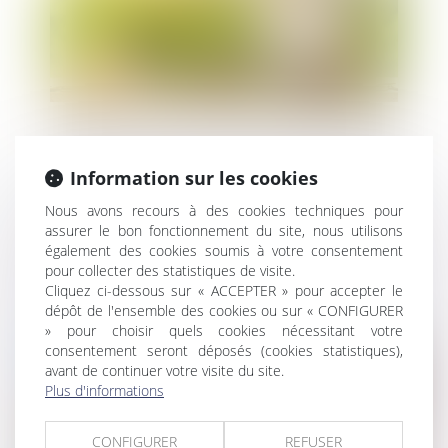
Information sur les cookies
Donation-partage ou simple donation ? La
Cour de cassation tranche sur l’exigence
Nous avons recours à des cookies techniques pour
assurer le bon fonctionnement du site, nous utilisons
de partage effectif
également des cookies soumis à votre consentement
pour collecter des statistiques de visite.
Cliquez ci-dessous sur « ACCEPTER » pour accepter le
dépôt de l'ensemble des cookies ou sur « CONFIGURER
» pour choisir quels cookies nécessitant votre
consentement seront déposés (cookies statistiques),
avant de continuer votre visite du site.
Plus d'informations
CONFIGURER
REFUSER