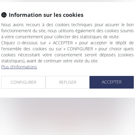
Information sur les cookies
Nous avons recours à des cookies techniques pour assurer le bon
fonctionnement du site, nous utilisons également des cookies soumis
à votre consentement pour collecter des statistiques de visite.
Cliquez ci-dessous sur « ACCEPTER » pour accepter le dépôt de
l'ensemble des cookies ou sur « CONFIGURER » pour choisir quels
cookies nécessitant votre consentement seront déposés (cookies
statistiques), avant de continuer votre visite du site.
Plus d'informations
ACCEPTER
CONFIGURER
REFUSER
Cession de titres à prix minoré : un écart
inférieur à 20 % peut être constitutif d'une
libéralité