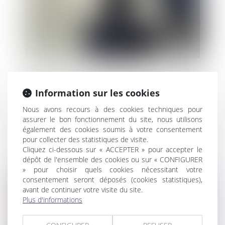
Information sur les cookies
Le Conseil et le Parlement trouvent un
Nous avons recours à des cookies techniques pour
accord pour améliorer la lutte contre les
assurer le bon fonctionnement du site, nous utilisons
violences sexuelles faites aux enfants
également des cookies soumis à votre consentement
pour collecter des statistiques de visite.
Cliquez ci-dessous sur « ACCEPTER » pour accepter le
dépôt de l'ensemble des cookies ou sur « CONFIGURER
» pour choisir quels cookies nécessitant votre
consentement seront déposés (cookies statistiques),
avant de continuer votre visite du site.
Plus d'informations