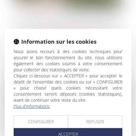
Succession : les droits des enfants
renforcés
Information sur les cookies
Nous avons recours à des cookies techniques pour
assurer le bon fonctionnement du site, nous utilisons
également des cookies soumis à votre consentement
pour collecter des statistiques de visite.
Cliquez ci-dessous sur « ACCEPTER » pour accepter le
dépôt de l'ensemble des cookies ou sur « CONFIGURER
» pour choisir quels cookies nécessitant votre
consentement seront déposés (cookies statistiques),
avant de continuer votre visite du site.
Plus d'informations
CONFIGURER
REFUSER
ACCEPTER