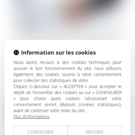
Information sur les cookies
Gare à la donation en cédant des parts
d’une entreprise à petit prix
Nous avons recours à des cookies techniques pour
assurer le bon fonctionnement du site, nous utilisons
également des cookies soumis à votre consentement
pour collecter des statistiques de visite.
Cliquez ci-dessous sur « ACCEPTER » pour accepter le
dépôt de l'ensemble des cookies ou sur « CONFIGURER
» pour choisir quels cookies nécessitant votre
consentement seront déposés (cookies statistiques),
avant de continuer votre visite du site.
Plus d'informations
CONFIGURER
REFUSER