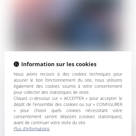
Information sur les cookies
Nous avons recours à des cookies techniques pour
Donation: quelle est cette nouvelle
assurer le bon fonctionnement du site, nous utilisons
obligation administrative qui a finalement
également des cookies soumis à votre consentement
été reportée?
pour collecter des statistiques de visite.
Cliquez ci-dessous sur « ACCEPTER » pour accepter le
dépôt de l'ensemble des cookies ou sur « CONFIGURER
» pour choisir quels cookies nécessitant votre
consentement seront déposés (cookies statistiques),
avant de continuer votre visite du site.
Plus d'informations