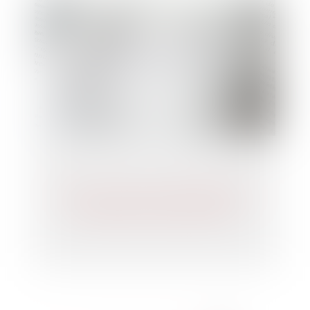
Divorce : gare aux mensonges dans la
déclaration de son patrimoine