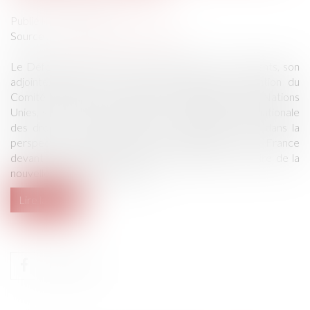
Publié le :
20/08/2020
Source :
www.defenseurdesdroits.fr
Le Défenseur des droits et la Défenseure des enfants, son
adjointe, publient leur deuxième rapport à l’attention du
Comité des droits de l’enfant de l’Organisation des Nations
Unies, sur la mise en œuvre de la Convention internationale
des droits de l’enfant (CIDE). Ce rapport s’inscrit dans la
perspective du sixième examen périodique de la France
devant le Comité des droits de l’enfant, dans le cadre de la
nouvelle procédure simplifiée...
Lire la suite