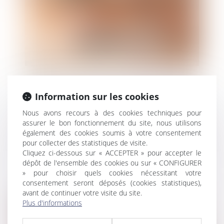
Information sur les cookies
LBO : comprendre ce mécanisme de rachat
Nous avons recours à des cookies techniques pour
d'entreprise
assurer le bon fonctionnement du site, nous utilisons
également des cookies soumis à votre consentement
pour collecter des statistiques de visite.
Cliquez ci-dessous sur « ACCEPTER » pour accepter le
dépôt de l'ensemble des cookies ou sur « CONFIGURER
» pour choisir quels cookies nécessitant votre
consentement seront déposés (cookies statistiques),
avant de continuer votre visite du site.
Plus d'informations