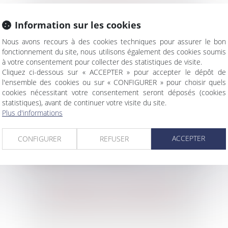
Information sur les cookies
Nous avons recours à des cookies techniques pour assurer le bon
fonctionnement du site, nous utilisons également des cookies soumis
à votre consentement pour collecter des statistiques de visite.
Cliquez ci-dessous sur « ACCEPTER » pour accepter le dépôt de
l'ensemble des cookies ou sur « CONFIGURER » pour choisir quels
cookies nécessitant votre consentement seront déposés (cookies
statistiques), avant de continuer votre visite du site.
Plus d'informations
ACCEPTER
CONFIGURER
REFUSER
Transmission : « C’est une phase de
développement de l’entreprise »