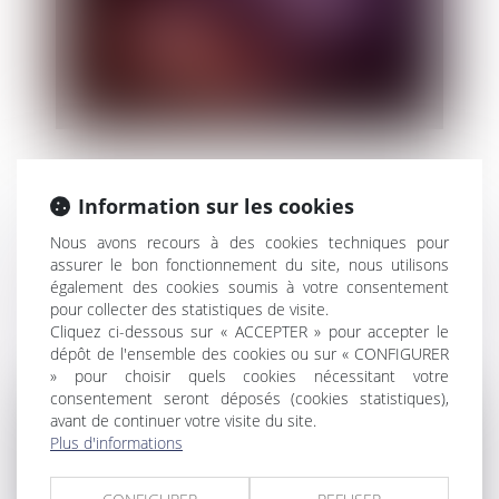
Information sur les cookies
Précisions sur l’abattement de droits de
Nous avons recours à des cookies techniques pour
succession en faveur des personnes
assurer le bon fonctionnement du site, nous utilisons
handicapées
également des cookies soumis à votre consentement
pour collecter des statistiques de visite.
Cliquez ci-dessous sur « ACCEPTER » pour accepter le
dépôt de l'ensemble des cookies ou sur « CONFIGURER
» pour choisir quels cookies nécessitant votre
consentement seront déposés (cookies statistiques),
avant de continuer votre visite du site.
Plus d'informations