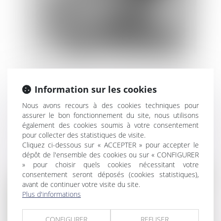
Information sur les cookies
Violences conjugales : des associations
Nous avons recours à des cookies techniques pour
tirent la sonnette d'alarme sur les
assurer le bon fonctionnement du site, nous utilisons
financements
également des cookies soumis à votre consentement
pour collecter des statistiques de visite.
Cliquez ci-dessous sur « ACCEPTER » pour accepter le
dépôt de l'ensemble des cookies ou sur « CONFIGURER
» pour choisir quels cookies nécessitant votre
consentement seront déposés (cookies statistiques),
avant de continuer votre visite du site.
Plus d'informations
CONFIGURER
REFUSER