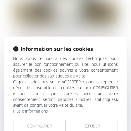
L’action paulienne engagée contre une
Information sur les cookies
donation plus de 5 ans après sa publication
Nous avons recours à des cookies techniques pour
est prescrite
assurer le bon fonctionnement du site, nous utilisons
également des cookies soumis à votre consentement
pour collecter des statistiques de visite.
Cliquez ci-dessous sur « ACCEPTER » pour accepter le
dépôt de l'ensemble des cookies ou sur « CONFIGURER
» pour choisir quels cookies nécessitant votre
consentement seront déposés (cookies statistiques),
avant de continuer votre visite du site.
Plus d'informations
CONFIGURER
REFUSER