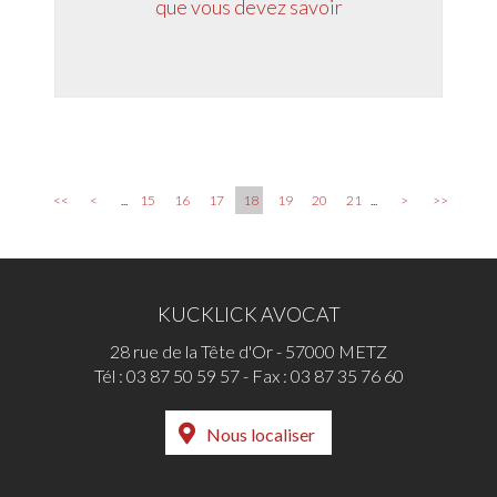
que vous devez savoir
<<
<
...
15
16
17
18
19
20
21
...
>
>>
KUCKLICK AVOCAT
28 rue de la Tête d'Or - 57000 METZ
Tél :
03 87 50 59 57
- Fax : 03 87 35 76 60
Nous localiser