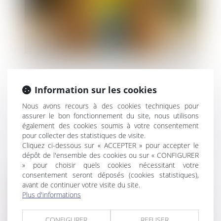
Information sur les cookies
La fraude à la communauté de vie entraîne
Nous avons recours à des cookies techniques pour
l’annulation de la déclaration de
assurer le bon fonctionnement du site, nous utilisons
nationalité
également des cookies soumis à votre consentement
pour collecter des statistiques de visite.
Cliquez ci-dessous sur « ACCEPTER » pour accepter le
dépôt de l'ensemble des cookies ou sur « CONFIGURER
» pour choisir quels cookies nécessitant votre
consentement seront déposés (cookies statistiques),
avant de continuer votre visite du site.
Plus d'informations
CONFIGURER
REFUSER