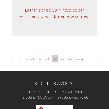
La trahison de Caïn, révélée par
testament, lui vaut la perte de son legs
<<
<
...
16
17
18
19
20
21
22
...
>
>>
KUCKLICK AVOCAT
28 rue de la Tête d'Or - 57000 METZ
Tél :
03 87 50 59 57
- Fax : 03 87 35 76 60