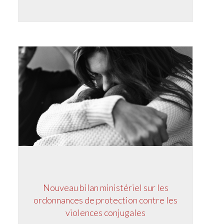
Nouveau bilan ministériel sur les
ordonnances de protection contre les
violences conjugales