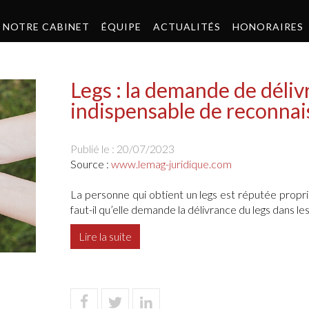
NOTRE CABINET
ÉQUIPE
ACTUALITÉS
HONORAIRES
Legs : la demande de déliv
indispensable de reconnais
Publié le :
20/07/2023
Source :
www.lemag-juridique.com
La personne qui obtient un legs est réputée proprié
faut-il qu’elle demande la délivrance du legs dans les 
Lire la suite