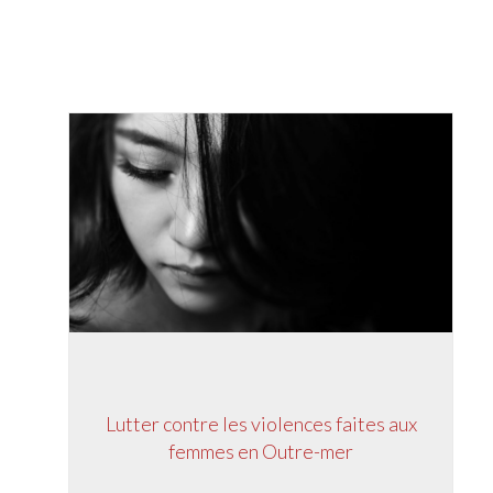
Lutter contre les violences faites aux
femmes en Outre-mer