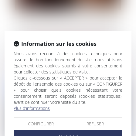
Annulation du testament olographe :
conséquence sur le délais d'action en
Information sur les cookies
restitution
Nous avons recours à des cookies techniques pour
assurer le bon fonctionnement du site, nous utilisons
également des cookies soumis à votre consentement
pour collecter des statistiques de visite.
Cliquez ci-dessous sur « ACCEPTER » pour accepter le
dépôt de l'ensemble des cookies ou sur « CONFIGURER
» pour choisir quels cookies nécessitant votre
consentement seront déposés (cookies statistiques),
avant de continuer votre visite du site.
Plus d'informations
CONFIGURER
REFUSER