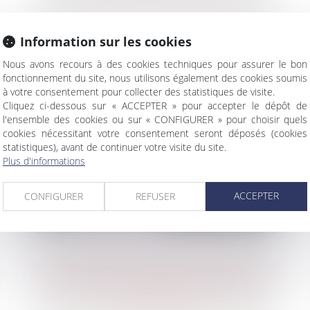
Information sur les cookies
Nous avons recours à des cookies techniques pour assurer le bon
fonctionnement du site, nous utilisons également des cookies soumis
à votre consentement pour collecter des statistiques de visite.
Cliquez ci-dessous sur « ACCEPTER » pour accepter le dépôt de
l'ensemble des cookies ou sur « CONFIGURER » pour choisir quels
cookies nécessitant votre consentement seront déposés (cookies
statistiques), avant de continuer votre visite du site.
Plus d'informations
ACCEPTER
CONFIGURER
REFUSER
Pas d’indemnité d’occupation en l’absence
d'indivision en jouissance entre les époux
nus-propriétaires