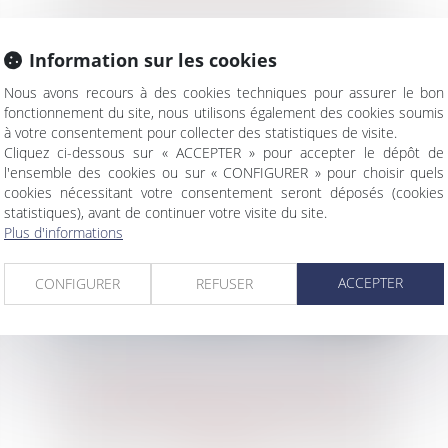
Information sur les cookies
Nous avons recours à des cookies techniques pour assurer le bon
fonctionnement du site, nous utilisons également des cookies soumis
à votre consentement pour collecter des statistiques de visite.
Cliquez ci-dessous sur « ACCEPTER » pour accepter le dépôt de
l'ensemble des cookies ou sur « CONFIGURER » pour choisir quels
cookies nécessitant votre consentement seront déposés (cookies
statistiques), avant de continuer votre visite du site.
Plus d'informations
ACCEPTER
CONFIGURER
REFUSER
Homologation d’une convention de
divorce : attention au revirement de l’un
des époux