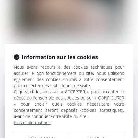
Information sur les cookies
Réforme des droits de succession : ce que
Nous avons recours à des cookies techniques pour
propose la Cour des comptes
assurer le bon fonctionnement du site, nous utilisons
également des cookies soumis à votre consentement
pour collecter des statistiques de visite.
Cliquez ci-dessous sur « ACCEPTER » pour accepter le
dépôt de l'ensemble des cookies ou sur « CONFIGURER
» pour choisir quels cookies nécessitant votre
consentement seront déposés (cookies statistiques),
avant de continuer votre visite du site.
Plus d'informations