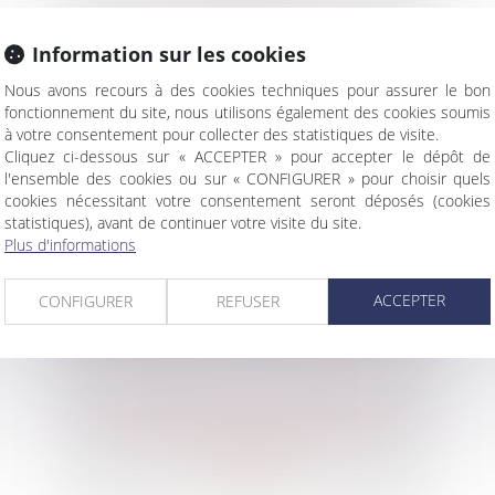
Information sur les cookies
Nous avons recours à des cookies techniques pour assurer le bon
fonctionnement du site, nous utilisons également des cookies soumis
à votre consentement pour collecter des statistiques de visite.
Cliquez ci-dessous sur « ACCEPTER » pour accepter le dépôt de
l'ensemble des cookies ou sur « CONFIGURER » pour choisir quels
cookies nécessitant votre consentement seront déposés (cookies
statistiques), avant de continuer votre visite du site.
Plus d'informations
ACCEPTER
CONFIGURER
REFUSER
La fraude à la communauté de vie entraîne
l’annulation de la déclaration de
nationalité