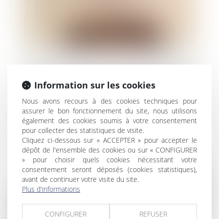
Information sur les cookies
Le testament peut limiter des droits
Nous avons recours à des cookies techniques pour
assurer le bon fonctionnement du site, nous utilisons
également des cookies soumis à votre consentement
pour collecter des statistiques de visite.
Cliquez ci-dessous sur « ACCEPTER » pour accepter le
dépôt de l'ensemble des cookies ou sur « CONFIGURER
» pour choisir quels cookies nécessitant votre
consentement seront déposés (cookies statistiques),
avant de continuer votre visite du site.
Plus d'informations
CONFIGURER
REFUSER