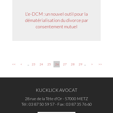
L'e-DCM : un nouvel outil pour la
dématérialisation du divorce par
consentement mutuel
<<
<
...
23
24
25
26
27
28
29
...
>
>>
KUCKLICK AVOCAT
28 rue de la Tête d'Or - 57000 METZ
Tél :
03 87 50 59 57
- Fax : 03 87 35 76 60