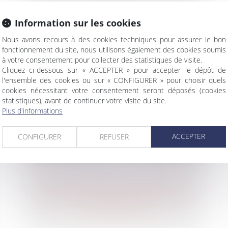
Information sur les cookies
Nous avons recours à des cookies techniques pour assurer le bon
fonctionnement du site, nous utilisons également des cookies soumis
à votre consentement pour collecter des statistiques de visite.
Cliquez ci-dessous sur « ACCEPTER » pour accepter le dépôt de
l'ensemble des cookies ou sur « CONFIGURER » pour choisir quels
cookies nécessitant votre consentement seront déposés (cookies
statistiques), avant de continuer votre visite du site.
Plus d'informations
ACCEPTER
CONFIGURER
REFUSER
Financer ou améliorer de ses deniers un
logement indivis n’est pas contribuer aux
charges du mariage