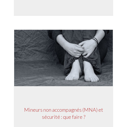
Mineurs non accompagnés (MNA) et
sécurité : que faire ?