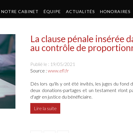
NOTRE CABINET
ÉQUIPE
ACTUALITÉS
HONORAIRES
La clause pénale insérée d
au contrôle de proportion
Publié le :
19/05/2021
Source :
www.efl.fr
Dès lors qu'ils y ont été invités, les juges du fon
deux donations-partages et un testament n'ont pa
d'agir en justice du bénéficiaire.
Lire la suite