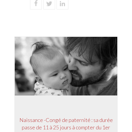
Naissance -Congé de paternité : sa durée
passe de 11 à 25 jours à compter du 1er