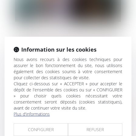
Pas d’indemnité d’occupation en l’absence
Information sur les cookies
d'indivision en jouissance entre les époux
Nous avons recours à des cookies techniques pour
nus-propriétaires
assurer le bon fonctionnement du site, nous utilisons
également des cookies soumis à votre consentement
pour collecter des statistiques de visite.
Cliquez ci-dessous sur « ACCEPTER » pour accepter le
dépôt de l'ensemble des cookies ou sur « CONFIGURER
» pour choisir quels cookies nécessitant votre
consentement seront déposés (cookies statistiques),
avant de continuer votre visite du site.
Plus d'informations
CONFIGURER
REFUSER