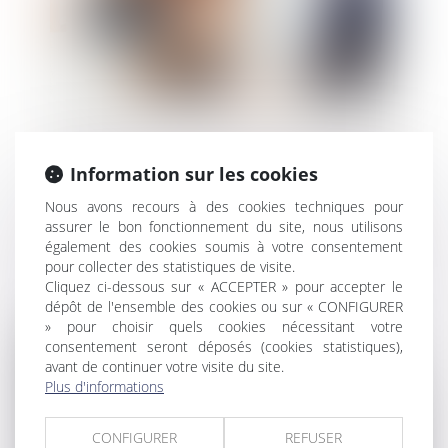
Information sur les cookies
CEDH : la question de la garde des enfants
issus d'unions internationales
Nous avons recours à des cookies techniques pour
assurer le bon fonctionnement du site, nous utilisons
également des cookies soumis à votre consentement
pour collecter des statistiques de visite.
Cliquez ci-dessous sur « ACCEPTER » pour accepter le
dépôt de l'ensemble des cookies ou sur « CONFIGURER
» pour choisir quels cookies nécessitant votre
consentement seront déposés (cookies statistiques),
avant de continuer votre visite du site.
Plus d'informations
CONFIGURER
REFUSER