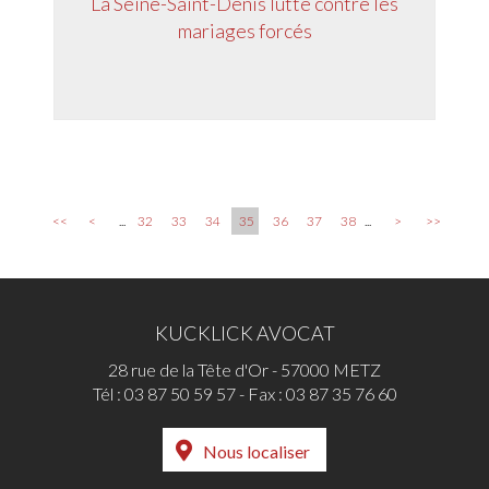
La Seine-Saint-Denis lutte contre les
mariages forcés
<<
<
...
32
33
34
35
36
37
38
...
>
>>
KUCKLICK AVOCAT
28 rue de la Tête d'Or - 57000 METZ
Tél :
03 87 50 59 57
- Fax : 03 87 35 76 60
Nous localiser