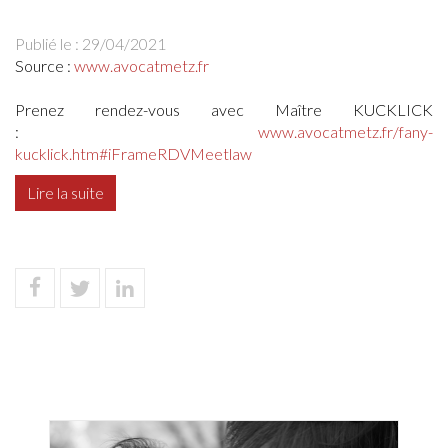
Publié le :
29/04/2021
Source :
www.avocatmetz.fr
Prenez rendez-vous avec Maître KUCKLICK
:
www.avocatmetz.fr/fany-
kucklick.htm#iFrameRDVMeetlaw
Lire la suite