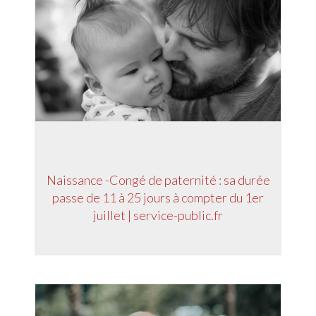
Naissance -Congé de paternité : sa durée
passe de 11 à 25 jours à compter du 1er
juillet | service-public.fr