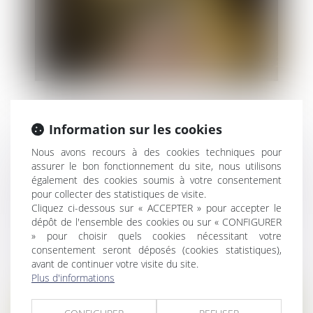
Information sur les cookies
Contestation de paternité : les juges ne
Nous avons recours à des cookies techniques pour
peuvent pas relever d’office le moyen tiré
assurer le bon fonctionnement du site, nous utilisons
de la prescription
également des cookies soumis à votre consentement
pour collecter des statistiques de visite.
Cliquez ci-dessous sur « ACCEPTER » pour accepter le
dépôt de l'ensemble des cookies ou sur « CONFIGURER
» pour choisir quels cookies nécessitant votre
consentement seront déposés (cookies statistiques),
avant de continuer votre visite du site.
Plus d'informations