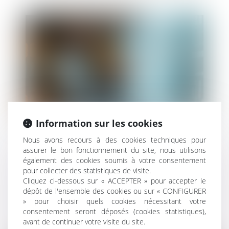
Information sur les cookies
Nous avons recours à des cookies techniques pour
assurer le bon fonctionnement du site, nous utilisons
Transmission : « C’est une phase de
également des cookies soumis à votre consentement
pour collecter des statistiques de visite.
développement de l’entreprise »
Cliquez ci-dessous sur « ACCEPTER » pour accepter le
dépôt de l'ensemble des cookies ou sur « CONFIGURER
» pour choisir quels cookies nécessitant votre
consentement seront déposés (cookies statistiques),
avant de continuer votre visite du site.